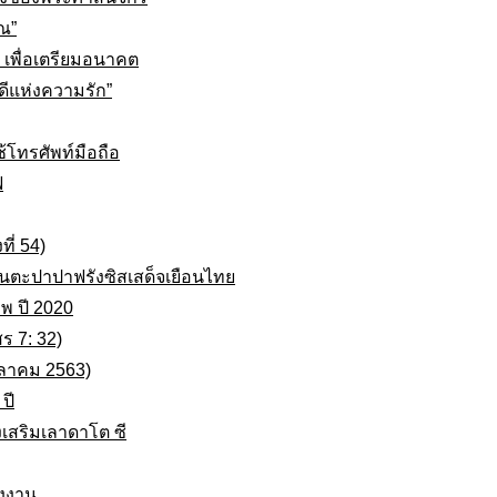
ณ”
... เพื่อเตรียมอนาคต
ดีแห่งความรัก”
้โทรศัพท์มือถือ
ฟ
ี่ 54)
ันตะปาปาฟรังซิสเสด็จเยือนไทย
พ ปี 2020
ร 7: 32)
ุลาคม 2563)
ปี
งเสริมเลาดาโต ซี
่งงาน