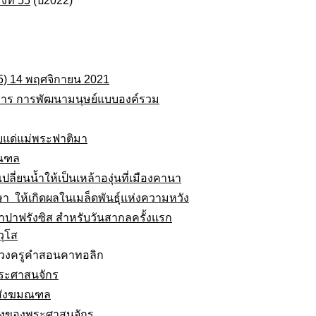
งที่ 55
(ปี2022)
่ 5) 14 พฤศจิกายน 2021
าร การพัฒนามนุษย์แบบองค์รวม
แด่แม่พระฟาติมา
มณฑล
ลี่ยนน้ำให้เป็นเหล้าองุ่นที่เมืองคานา
ษา ให้เกิดผลในเมล็ดพันธุ์แห่งความหวัง
ปาฟรังซิส สำหรับวันสากลครั้งแรก
วุโส
ทรวงครูคำสอนคาทอลิก
ระศาสนจักร
กสังฆมณฑล
ังของพระศาสนจักร