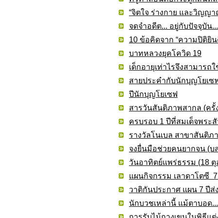
“จิตใจ ร่างกาย และวิญญา
จดจำอดีต... อยู่กับปัจจุบัน
10 ข้อคิดจาก “ความปิติยิน
บาทหลวงยุคโควิด 19
เด็กอายุเท่าไรจึงสามารถใช
สายประคำกับนักบุญโยเซ
ปีนักบุญโยเซฟ
สารวันสันติภาพสากล (ครั้งท
ครบรอบ 1 ปีที่สมเด็จพระส
รางวัลโนเบล สาขาสันติภา
จงยื่นมือช่วยคนยากจน (บส
วันอาทิตย์แพร่ธรรม (18 ต
แผนกิจกรรม เลาดาโตซี 7 
วาติกันประกาศ แผน 7 ปีส่
นักบวชเหล่านี้ แม้ตาบอด...
การรับไม้กางเขนในพิธีแต