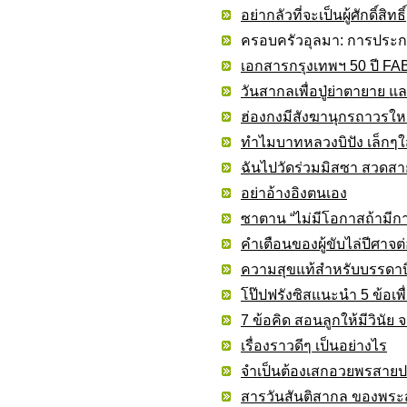
อย่ากลัวที่จะเป็นผู้ศักดิ์สิทธิ์
ครอบครัวอุลมา: การประก
เอกสารกรุงเทพฯ 50 ปี F
วันสากลเพื่อปู่ย่าตายาย แล
ฮ่องกงมีสังฆานุกรถาวรให
ทำไมบาทหลวงบิปัง เล็กๆใ
ฉันไปวัดร่วมมิสซา สวดสาย
อย่าอ้างอิงตนเอง
ซาตาน “ไม่มีโอกาสถ้ามี
คำเตือนของผู้ขับไล่ปีศาจ
ความสุขแท้สำหรับบรรดา
โป๊ปฟรังซิสแนะนำ 5 ข้อเพื
7 ข้อคิด สอนลูกให้มีวินั
เรื่องราวดีๆ เป็นอย่างไร
จำเป็นต้องเสกอวยพรสายป
สารวันสันติสากล ของพระสั