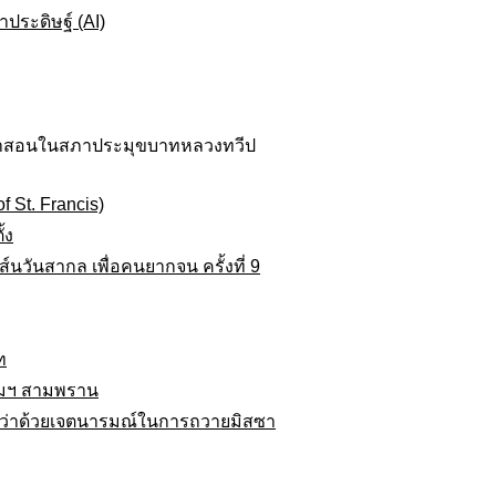
ประดิษฐ์ (AI)
คำสอนในสภาประมุขบาทหลวงทวีป
f St. Francis)
้ง
์นวันสากล เพื่อคนยากจน ครั้งที่ 9
ท
รมฯ สามพราน
5 ว่าด้วยเจตนารมณ์ในการถวายมิสซา