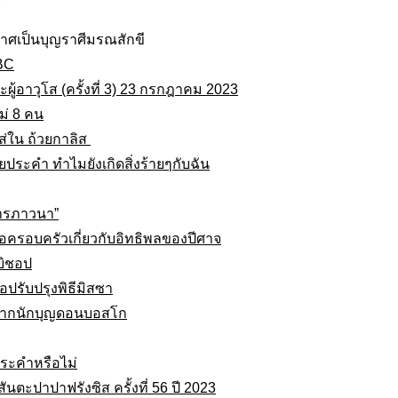
าศเป็นบุญราศีมรณสักขี
ABC
ะผู้อาวุโส (ครั้งที่ 3) 23 กรกฎาคม 2023
ม่ 8 คน
ส่ใน ถ้วยกาลิส
ประคำ ทำไมยังเกิดสิ่งร้ายๆกับฉัน
การภาวนา”
ต่อครอบครัวเกี่ยวกับอิทธิพลของปีศาจ
บิชอป
่อปรับปรุงพิธีมิสซา
ย จากนักบุญดอนบอสโก
ระคำหรือไม่
นตะปาปาฟรังซิส ครั้งที่ 56 ปี 2023