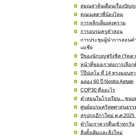
สมณสาส์นเตือนเรื่องปัญญา
คุณเมตตาพี่น้องไหม
การหลีกเลี่ยงสงคราม
การอบรมครูคำสอน
การประชุมผู้นำการสอน
เอเชีย
ปีของนักบุญฟรังซิส (Year o
หน้าที่ของเราต่อการเลือกตั
โป๊ปเลโอ ที่ 14 ทรงมอบสาส
ฉลอง 60 ปี Nostra Aetate
COP30 คืออะไร
คำสอนในโรงเรียน... ชนบ
ศูนย์อบรมคริสตศาสนธร
สรุปกฤฏีกาใหม่ ค.ศ.202
ทำไมเราควรตื่นเช้าทุกวัน
สิ่งดั้งเดิมและสิ่งใหม่