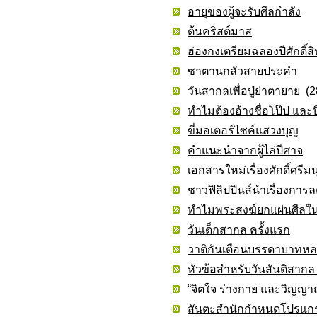
อายุของผู้จะรับศีลกำลัง
ต้นคริสต์มาส
ฮ่องกงเตรียมฉลองปีศักดิ์
ซาตานกลัวสายประคำ
วันสากลเพื่อปู่ย่าตายาย 
ทำไมต้องอ้างชื่อโป๊ป และ
ขี่มอเตอร์ไซค์แสวงบุญ
คำแนะนำจากผู้ไล่ปีศาจ
เอกสารใหม่เรื่องศักดิ์ศรีมน
ชาวฟิลิปปินส์นำเรื่องการ
ทำไมพระสงฆ์ยกแผ่นศีลใน
วันเด็กสากล ครั้งแรก
วาติกันเตือนบรรดาบาทหลวงห
หัวข้อสำหรับวันสันติสากล
“จิตใจ ร่างกาย และวิญญา
สันตะสำนักกำหนดโปรแกรมปี