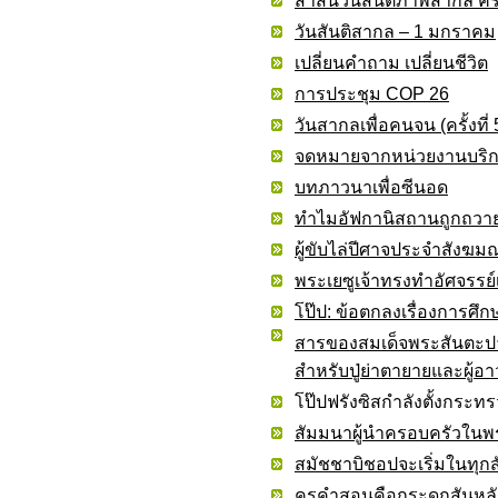
สาสน์วันสันติภาพสากล ครั้
วันสันติสากล – 1 มกราคม
เปลี่ยนคำถาม เปลี่ยนชีวิต
การประชุม COP 26
วันสากลเพื่อคนจน (ครั้งที
จดหมายจากหน่วยงานบริก
บทภาวนาเพื่อซีนอด
ทำไมอัฟกานิสถานถูกถวาย
ผู้ขับไล่ปีศาจประจำสังฆ
พระเยซูเจ้าทรงทำอัศจรรย์เป
โป๊ป: ข้อตกลงเรื่องการศึก
สารของสมเด็จพระสันตะปา
สำหรับปู่ย่าตายายและผู้อา
โป๊ปฟรังซิสกำลังตั้งกระ
สัมมนาผู้นำครอบครัวในพ
สมัชชาบิชอปจะเริ่มในทุ
ครูคำสอนคือกระดูกสันหล