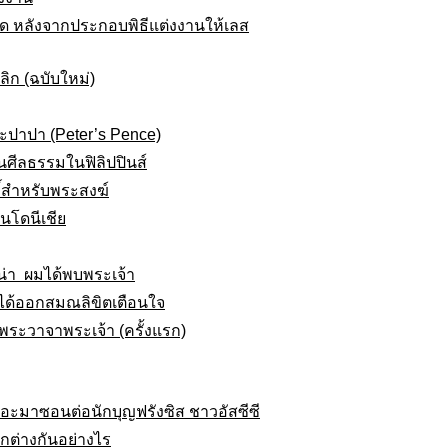
 หลังจากประกอบพิธีแต่งงานให้เลส
ก (ฉบับใหม่)
ตะปาปา (Peter’s Pence)
นศีลธรรมในฟิลิปปินส์
ิ์สำหรับพระสงฆ์
โดนีเชีย
น่า ผมได้พบพระเจ้า
ได้ออกสมณลิขิตเตือนใจ
พระวาจาพระเจ้า (ครั้งแรก)
ง อะมาซอนต่อนักบุญฟรังซิส ชาวอัสซีซี
กต่างกันอย่างไร