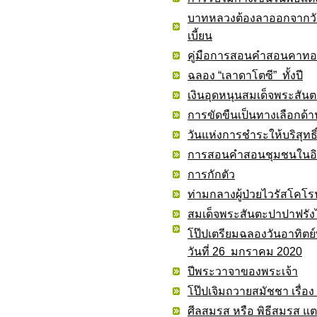
บาทหลวงต้องลาออกจากวัด
เบี้ยน
คู่มือการสอนคำสอนคาทอลิ
ฉลอง “เลาดาโตซี” ทั้งปี
เงินอุดหนุนสมเด็จพระสัน
การขัดขืนเป็นทางเลือกด้า
วันแห่งการชำระให้บริสุทธ
การสอนคำสอนชุมชนในอิน
การกักตัว
ท่ามกลางผู้ป่วยไวรัสโคโร
สมเด็จพระสันตะปาปาฟรัง
โป๊ปเตรียมฉลองวันอาทิตย์
วันที่ 26 มกราคม 2020
ปีพระวาจาของพระเจ้า
โป๊ปเจิมถวายสมัชชา เรื่อ
ศีลสมรส หรือ พิธีสมรส แต