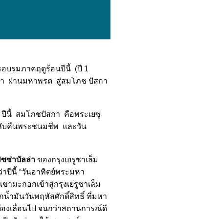
บรมภาคฤดูร้อนปีนี้ (ปี 1
ษา ผ่านมหาพรต สู่สมโภช ปัสกา
 ปีนี้ สมโภชปัสกา คือพระเยซู
ะกลับคืนพระชนมชีพ และวัน
ิซซ่าบัลล่า
ของกรุงเยรูซาเล็ม
าปีนี้ “วันอาทิตย์พระมหา
ามะกอกเข้าสู่กรุงเยรูซาเล็ม
ำมันวันพฤหัสศักดิ์สิทธิ์ ที่มหา
้องเลื่อนไป จนกว่าสถานการณ์ดี