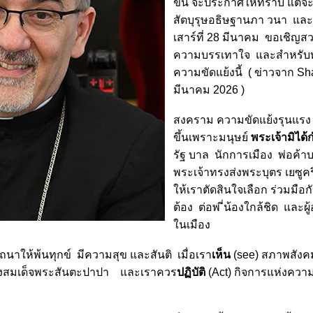
ขึ้น จะประกาศให้ทราบ แต่จะ
สัตบุรุษอธิษฐานภา วนา และม
เสาร์ที่ 28 มีนาคม ขอเชิญ
ความบรรเทาใจ และสำหรับทุ
ความขัดแย้งนี้ ( ข่าวจาก Sh
มีนาคม 2026 )
สงคราม ความขัดแย้งรุนแรง
ขึ้นเพราะมนุษย์
พระเจ้ามิได้
รัฐ บาล นักการเมือง พ่อค้าบ
พระเจ้าทรงส่งพระบุตร เยซู
ให้เราตัดสินใจเลือก ร่วมมือก
ต้อง ต่อพ ี่น้องใกล้ชิด และผ
ในเมือง
นาให้พ้นทุกข์ มีความสุข และสันติ เมื่อเรา
เห็น
(see) สภาพสังคม
สมเด็จพระสันตะปาปา และเราควร
ปฏิบัติ
(Act) กิจการแห่งความ 