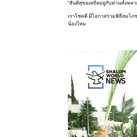
“สันติสุขจงสถิตอยู่กับท่านทั้งห
เราโชคดี มีโอกาสร่วมพิธีสมโภช
น้องไหม
ฟ.วีร
26 ม