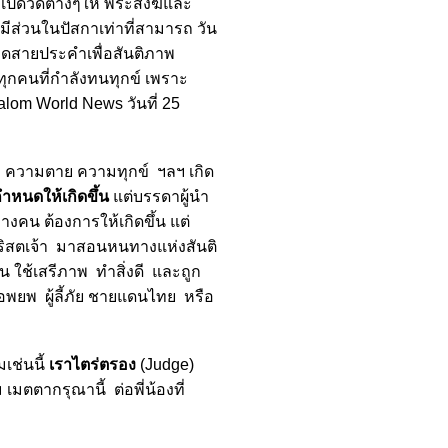
เปิดวัดต่างๆให้ พระสงฆ์และ
ีส่วนในปัสกาเท่าที่สามารถ วัน
สวดสายประคำเพื่อสันติภาพ
กคนที่กำลังทนทุกข์ เพราะ
alom World News วันที่ 25
 ความตาย ความทุกข์ ฯลฯ เกิด
กำหนดให้เกิดขึ้น
แต่บรรดาผู้นำ
างคน ต้องการให้เกิดขึ้น แต่
คริสตเจ้า มาสอนหนทางแห่งสันติ
ัน ใช้เสรีภาพ ทำสิ่งดี และถูก
ู้อพยพ ผู้ลี้ภัย ชายแดนไทย หรือ
เช่นนี้
เราไตร่ตรอง
(Judge)
เมตตากรุณานี้ ต่อพี่น้องที่