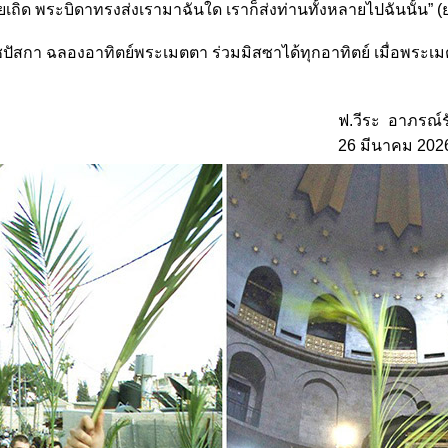
ลายเถิด พระบิดาทรงส่งเรามาฉันใด เราก็ส่งท่านทั้งหลายไปฉันนั้น” (
ปัสกา ฉลองอาทิตย์พระเมตตา ร่วมมิสซาได้ทุกอาทิตย์ เมื่อพระเ
ะ อาภรณ์รัตน
ีนาคม 202