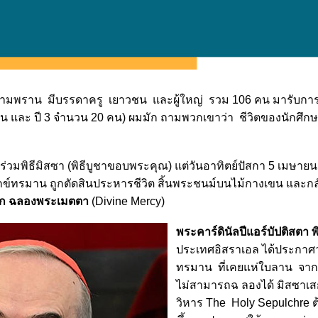
สามพราน มีบรรดาครู เยาวชน และผู้ใหญ่ รวม 106 คน มารับการอ
 และ ปี 3 จำนวน 20 คน) ผมมัก ถามพวกเขาว่า ชีวิตของนักศึก
วมพิธีมิสซา (พิธีบูชาขอบพระคุณ) แต่วันอาทิตย์ปัสกา 5 เมษายน
บทุกข์ทรมาน ถูกตัดสินประหารชีวิต สิ้นพระชนม์บนไม้กางเขน แล
ก
ฉลองพระเมตตา
(Divine Mercy)
พระคาร์ดินัลปีแอร์บัปติสตา พ
ประเทศอิสราเอล ได้ประกาศว่
ทรมาน ที่เคยแห่ใบลาน จากเข
ไม่สามารถฉ ลองได้ มิสซาเสกน้
วิหาร The Holy Sepulchre ต