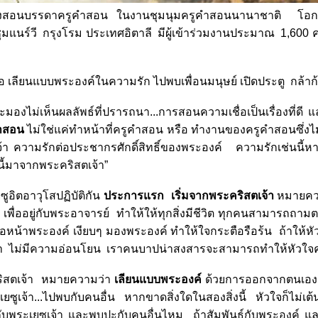
งสอนบรรดาครูคำสอน ในงานชุมนุมครูคำสอนนานาชาติ โอกาสปี
ุมแนร์วี กรุงโรม ประเทศอิตาลี มีผู้เข้าร่วมงานประมาณ 1,6
สมอ เลียนแบบพระองค์ในความรัก ไปพบเพื่อนมนุษย์ เปิดประตู ก
มองไม่เห็นผลลัพธ์ที่ปรารถนา...การสอนความเชื่อเป็นเรื่องที่ดี
คำสอน
ไม่ใช่แค่ทำหน้าที่ครูคำสอน หรือ ทำงานของครูคำสอนซึ่ง
้า ความรักต่อประชากรศักดิ์สิทธิ์ของพระองค์ ความรักเช่นนี้หา
ี้มาจากพระคริสตเจ้า”
ซูอิตอาวุโสปฏิบัติกัน
ประการแรก เริ่มจากพระคริสตเจ้า
หมายควา
 เพื่ออยู่กับพระอาจารย์ ทำให้ให้ทุกสิ่งมีชีวิต ทุกคนสามารถถามตนเ
ยู่ต่อหน้าพระองค์ เงียบๆ มองพระองค์ ทำให้ใจกระตือรือร้น ถ้าให
้า ไม่มีความอ่อนโยน เราคนบาปน่าสงสารจะสามารถทำให้หัวใจคน
ริสตเจ้า หมายความว่า
เลียนแบบพระองค์
ด้วยการออกจากตนเอง
ซูเจ้า...ไปพบกับคนอื่น หากขาดสิ่งใดในสองสิ่งนี้ หัวใจก็ไม่เต้นอ
กับพระเยซูเจ้า และพบปะกับคนอื่นไหม ถ้าสัมพันธ์กับพระองค์ แ