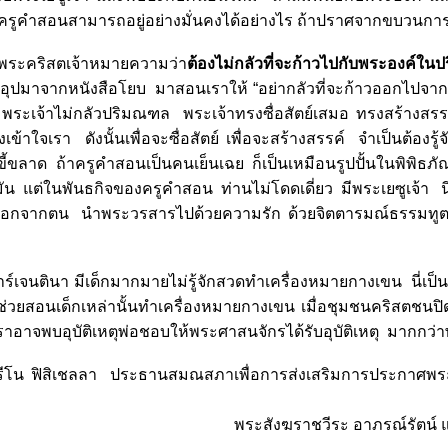
ว่าครูคำสอนสามารถอยู่อย่างมั่นคงได้อย่างไร ถ้าปราศจากขบวนการน
กพระคริสตเจ้าหมายความว่า
ต้องไม่กลัวที่จะก้าวไปกับพระองค์
อุปมาจากหนังสือโยบ มาสอนเราให้ “อย่ากลัวที่จะก้าวออกไปจ
 พระเจ้าไม่กลัวปริมณฑล พระเจ้าทรงซื่อสัตย์เสมอ ทรงสร้างสรรค
ใจเรา ดังนั้นเพื่อจะซื่อสัตย์ เพื่อจะสร้างสรรค์ จำเป็นต้องรู้
ี้ขลาด ถ้าครูคำสอนเป็นคนเย็นเฉย ก็เป็นเหมือนรูปปั้นในพิพิธภ
ัน แต่ในพันธกิจของครูคำสอน ท่านไม่โดดเดี่ยว มีพระเยซูเจ้า
ออกจากตน นำพระวรสารไปด้วยความรัก ด้วยจิตตารมณ์ธรรมทูตแท
ร์เจนตินา มีเด็กมากมายไม่รู้จักสวดทำเครื่องหมายกางเขน นี่
้ไปช่วยสอนเด็กเหล่านั้นทำเครื่องหมายกางเขน เมื่อชุมชนคริสตช
าอาจพบอุบัติเหตุพ่อชอบให้พระศาสนจักรได้รับอุบัติเหตุ มากกว่
รีโน ฟิสิเชลลา ประธานสมณสภาเพื่อการส่งเสริมการประกาศพระ
ชวีระ อาภรณ์รัตน์ แป