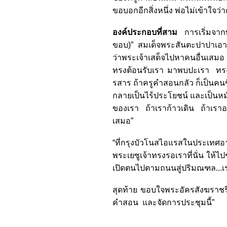
ขอบอกอีกสิ่งหนึ่ง พ่อไม่เข้าใจ
องค์ประกอบที่สาม
การเริ่มจา
ขอบ)” สมเด็จพระสันตะปาปาเอา
ว่าพระเจ้าเสด็จไปหาคนอื่นเสมอ
ทรงต้อนรับเรา มาพบปะเรา ทรงเข้า
รสาร ถ้าครูคำสอนกลัว ก็เป็นคนข
กลายเป็นไร้ประโยชน์ และเป็นหม
ของเรา ถ้าเราก้าวเดิน ถ้าเรา
เสมอ”
“ที่กรุงบัวโนสไอแรสในประเทศอา
พระเยซูเจ้าทรงรอเราที่นั่น ให
เปิดตนไปตามถนนสู่ปริมณฑล...เร
สุดท้าย ขอบใจพระอัครสังฆราช
คำสอน และจัดการประชุมนี้”
พระสังฆรา