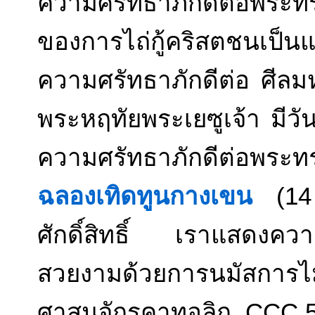
ความศรัทธาภักดีต่อพระ
ของการไถ่กู้คริสตชนเป็
ความศรัทธาภักดีต่อ ศีลม
พระหฤทัยพระเยซูเจ้า มีวั
ความศรัทธาภักดีต่อพระ
ฉลองเทิดทูนกางเขน
(14
ศักดิ์สิทธิ์ เราแสดงควา
สวยงามด้วยการนมัสก
ศาสนจักรคาทอลิก CCC 57