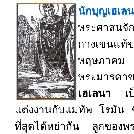
นักบุญเฮเล
พระศาสนจัก
กางเขนแท
พฤษภาคม 
พระมารดาขอ
เฮเลนา
เป็น
แต่งงานกับแม่ทัพ โรมัน 
ที่สุดได้หย่ากัน ลูกของพ