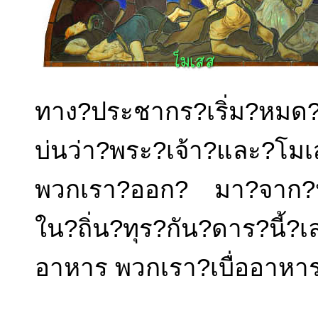
ทาง?ประชากร?เริ่ม?หม
บ่นว่า?พระ?เจ้า?และ?โม
พวกเรา?ออก? มา?จาก?ปร
ใน?ถิ่น?ทุร?กัน?ดาร?นี้?เล
อาหาร พวกเรา?เบื่ออาหาร?