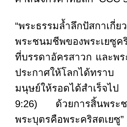
“พระธรรมล้ำลึกปัสกาเกี่
พระชนมชีพของพระเยซูคริส
ที่บรรดาอัครสาวก และพร
ประกาศให้โลกได้ทราบ 
มนุษย์ให้รอดได้สำเร็จไป ‘
9:26) ด้วยการสิ้นพระชนม
พระบุตรคือพระคริสตเยซู