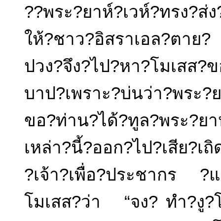
??พระ?ยาห์?เวห์?ทรง?ส่
ให้?ชาว?อิสราเอล?ตาย?
ปวง?จึง?ไป?หา?โมเสส
บาป?เพราะ?บ่นว่า?พระ?ยา
ขอ?ท่าน?ได้?ทูล?พระ?ยาห
เหล่า?นี้?ออก?ไป?เสีย?เ
?เจ้า?เพื่อ?ประชากร ?แล
โมเสส?ว่า “จง? ทำ?งู?โล