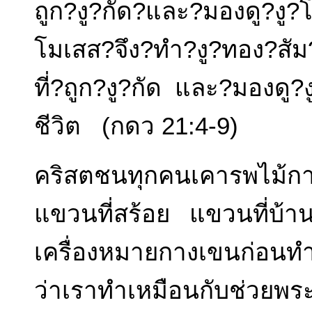
ถูก?งู?กัด?และ?มองดู?งู
โมเสส?จึง?ทำ?งู?ทอง?สัม?ฤท
ที่?ถูก?งู?กัด และ?มองดู?
ชีวิต (กดว 21:4-9)
คริสตชนทุกคนเคารพไม้ก
แขวนที่สร้อย แขวนที
เครื่องหมายกางเขนก่อนทำ
ว่าเราทำเหมือนกับช่วย