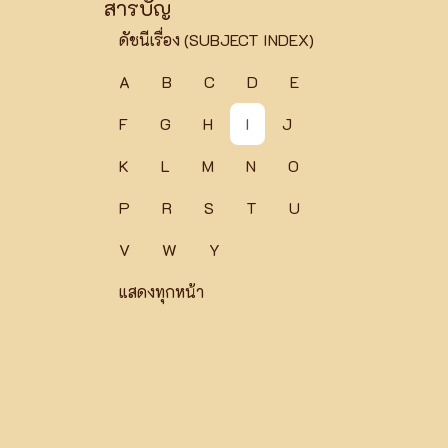
สารบัญ
ดัชนีเรื่อง (SUBJECT INDEX)
A
B
C
D
E
F
G
H
I
J
K
L
M
N
O
P
R
S
T
U
V
W
Y
แสดงทุกหน้า