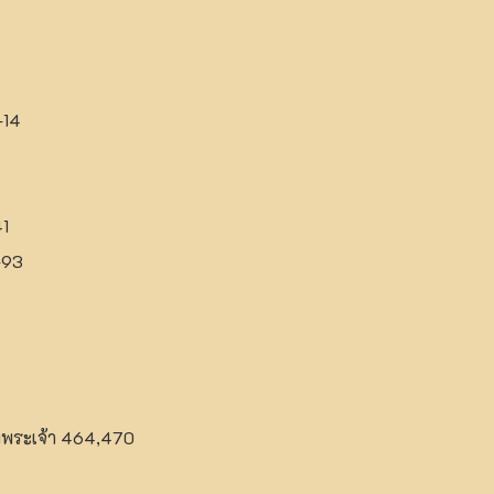
-14
41
-93
พระเจ้า 464,470