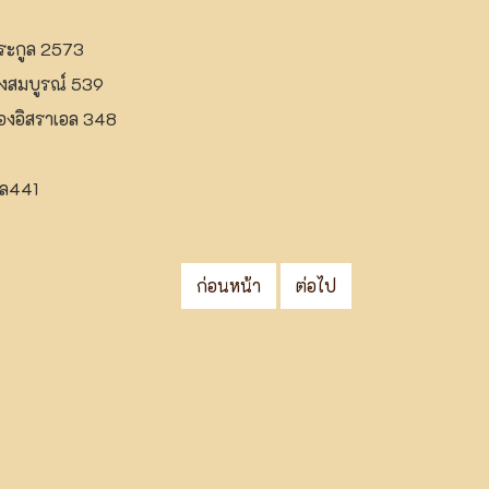
ระกูล 2573
างสมบูรณ์ 539
องอิสราเอล 348
อล441
ก่อนหน้า
ต่อไป