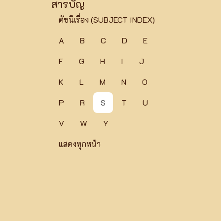
สารบัญ
ดัชนีเรื่อง (SUBJECT INDEX)
A
B
C
D
E
F
G
H
I
J
K
L
M
N
O
P
R
S
T
U
V
W
Y
แสดงทุกหน้า