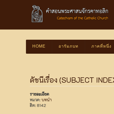
HOME
อารัมภบท
ภาคที่หนึ่ง
ดัชนีเรื่อง (SUBJECT IND
รายละเอียด
หมวด:
บทนำ
ฮิต: 8142