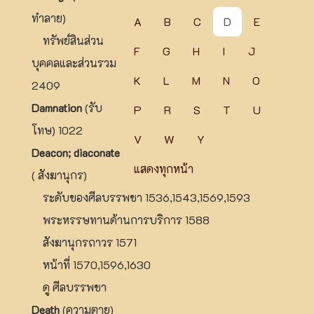
ทำลาย)
A
B
C
D
E
ทรัพย์สินส่วน
F
G
H
I
J
บุคคลและส่วนรวม
K
L
M
N
O
2409
Damnation
(รับ
P
R
S
T
U
โทษ) 1022
V
W
Y
Deacon; diaconate
แสดงทุกหน้า
( สังฆานุกร)
ระดับของศีลบรรพชา 1536,1543,1569,1593
พระหรรษทานด้านการบริการ 1588
สังฆานุกรถาวร 1571
หน้าที่ 1570,1596,1630
ดู ศีลบรรพชา
Death
(ความตาย)