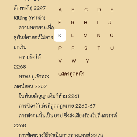
ลักพาตัว) 2297
A
B
C
D
E
Killing
(การฆ่า)
F
G
H
I
J
ความพยายามเพื่อ
K
L
M
N
O
สุพันธ์ศาสตร์ไม่อาจ
ยกเว้น
P
R
S
T
U
ความผิดได้
V
W
Y
2268
แสดงทุกหน้า
พระเยซูเจ้าทรง
เทศน์สอน 2262
ในพันธสัญญาเดิมก็ห้าม 2261
การป้องกันตัวที่ถูกกฎหมาย 2263-67
การฆ่าคนนั้นเป็นบาป ซึ่งส่งเสียงร้องไปถึงสวรรค์
2268
การขัดขวางวิธีดำเนินการทางแพทย์ 2278