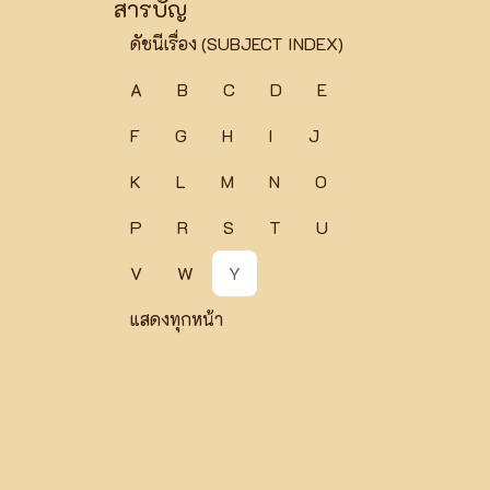
สารบัญ
ดัชนีเรื่อง (SUBJECT INDEX)
A
B
C
D
E
F
G
H
I
J
K
L
M
N
O
P
R
S
T
U
V
W
Y
แสดงทุกหน้า