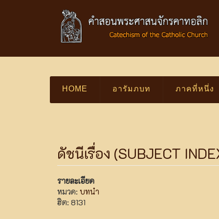
HOME
อารัมภบท
ภาคที่หนึ่ง
ดัชนีเรื่อง (SUBJECT IND
รายละเอียด
หมวด:
บทนำ
ฮิต: 8131