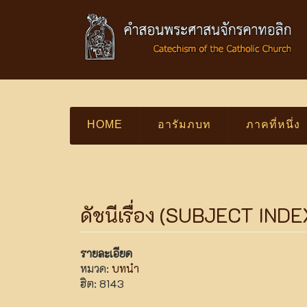
HOME
อารัมภบท
ภาคที่หนึ่ง
ดัชนีเรื่อง (SUBJECT IND
รายละเอียด
หมวด:
บทนำ
ฮิต: 8143