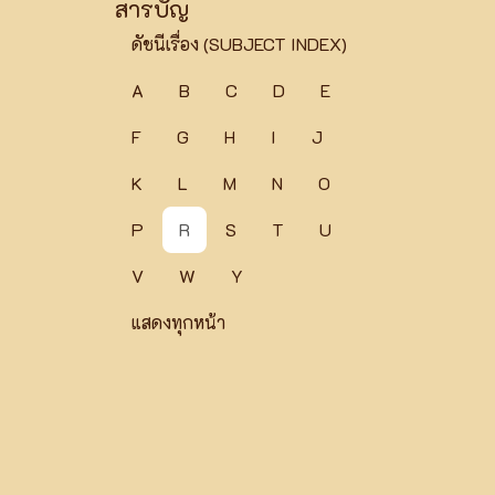
สารบัญ
ดัชนีเรื่อง (SUBJECT INDEX)
A
B
C
D
E
F
G
H
I
J
K
L
M
N
O
P
R
S
T
U
V
W
Y
แสดงทุกหน้า