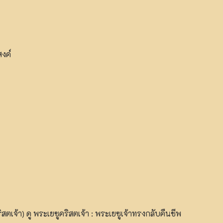
สงค์
เจ้า) ดู พระเยซูคริสตเจ้า : พระเยซูเจ้าทรงกลับคืนชีพ