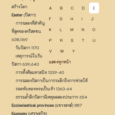
สร้างโลก
A
B
C
D
E
Easter
(ปัสกา)
F
G
H
I
J
การฉลองที่สำคัญ
K
L
M
N
O
ที่สุดของคริสตชน
638,1169
P
R
S
T
U
วันปัสกา 1170
V
W
Y
เหตุการณ์ในวัน
แสดงทุกหน้า
ปัสกา 639,640
การตั้งศีลมหาสนิท 1339-40
การฉลองปัสกาเป็นการระลึกถึงการช่วยให้
รอดพ้นของพระเป็นเจ้า 1363-64
ธรรมล้ำลึกปัสกามีเหตุผลสองประการ 654
Ecclesiastical provinces
(แขวงสงฆ์) 887
Economy
(เศรษฐกิจ)