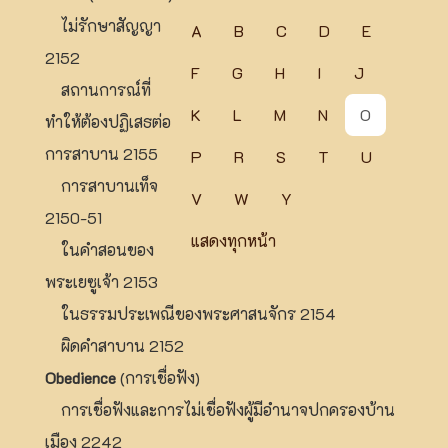
ไม่รักษาสัญญา
A
B
C
D
E
2152
F
G
H
I
J
สถานการณ์ที่
K
L
M
N
O
ทำให้ต้องปฏิเสธต่อ
การสาบาน 2155
P
R
S
T
U
การสาบานเท็จ
V
W
Y
2150-51
แสดงทุกหน้า
ในคำสอนของ
พระเยซูเจ้า 2153
ในธรรมประเพณีของพระศาสนจักร 2154
ผิดคำสาบาน 2152
Obedience
(การเชื่อฟัง)
การเชื่อฟังและการไม่เชื่อฟังผู้มีอำนาจปกครองบ้าน
เมือง 2242