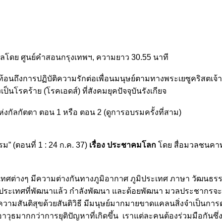
ลโดย ศูนย์คำสอนกรุงเทพฯ, ความยาว 30.55 นาที
นถึงการปฏิบัติความรักต่อเพื่อนมนุษย์ตามทางพระเยซูคริสตเจ้าโด
็นโรคร้าย (โรคเอดส์) ที่สังคมยุคปัจจุบันรังเกียจ
ห่งกัลกัตตา ตอน 1 หรือ ตอน 2 (ดูการอบรมครั้งที่สาม)
” (ตอนที่ 1 : 24 ก.ค. 37)
เรื่อง ประชาคมโลก
โดย สื่อมวลชนคา
ศต่างๆ มีความต่างกันทางภูมิอากาศ ภูมิประเทศ ภาษา วัฒนธรร
คือ ประเทศที่พัฒนาแล้ว กำลังพัฒนา และด้อยพัฒนา มวลประชากรจ
วามสันติสุขด้วยสันติวิธี มีมนุษย์มากมายขาดแคลนสิ่งจำเป็นการ
าวุธมากกว่าการยุติปัญหาที่เกิดขึ้น เราแต่ละคนต้องร่วมมือกันซึ่ง