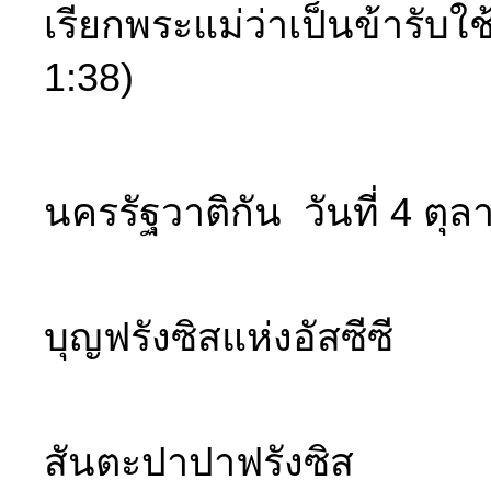
เรียกพระแม่ว่าเป็นข้ารับ
1:38)
จ
นครรัฐวาติกัน วันที่ 4 ตุ
วันส
บุญฟรังซิสแห่งอัสซีซี
สมเด
สันตะปาปาฟรังซิส