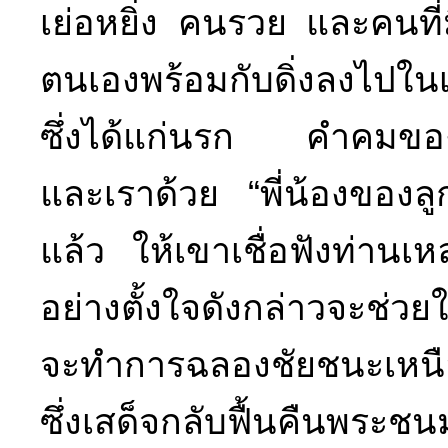
เย่อหยิ่ง คนรวย และคนที
ตนเองพร้อมกับดิ่งลงไปใน
ซึ่งได้แก่นรก คำคมของ
และเราด้วย “พี่น้องของล
แล้ว ให้เขาเชื่อฟังท่านเ
อย่างตั้งใจดังกล่าวจะช่วยให
จะทำการฉลองชัยชนะเหนื
ซึ่งเสด็จกลับฟื้นคืนพระ