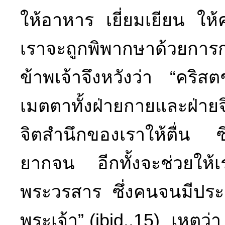
ให้อาหาร เยี่ยมเยียน ใ
เราจะถูกพิพากษาด้วยกา
ข้าพเจ้าจึงหวังว่า “คริส
เมตตาทั้งฝ่ายกายและฝ่ายจ
จิตสำนึกของเราให้ตื่น ซึ
ยากจน อีกทั้งจะช่วยให้เร
พระวรสาร ซึ่งคนจนมีปร
พระเจ้า” (ibid.,15) เหตุ