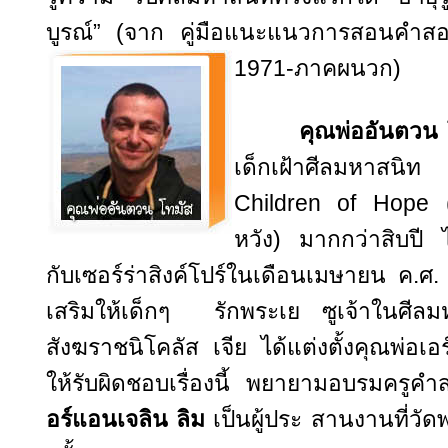
บูรณ์” (จาก คู่มือแนะแนวการสอนคำสอน
1971-ภาคผนวก)
คุณพ่ออันตวน 
เด็กเฝ้าศีลมหาสนิท โ
Children of Hope 
หวัง) มากกว่าสิบปี ไ
กับเซอร์ร่าสิงค์โปร์ในเดือนเมษายน ค.ศ
เสริมให้เด็กๆ รักพระเย ซูเจ้าในศีล
สังฆราชนิโคลัส เจีย ได้แต่งตั้งคุณพ่อเอ
ให้รับผิดชอบเรื่องนี้ พยายามอบรมครูค
อร์แอนเจลิน ลิม
เป็นผู้ประ สานงานที่วัด