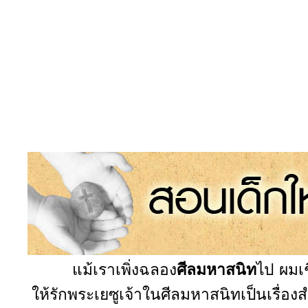
แม้เราเพิ่งฉลอง
ศีลมหาสนิท
ไป ผมเช
ให้รักพระเยซูเจ้าในศีลมหาสนิทเป็นเรื่อ